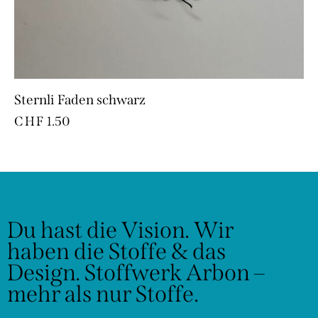
Sternli Faden schwarz
CHF
1.50
Du hast die Vision.
Wir
haben die Stoffe & das
Design.
Stoffwerk Arbon –
mehr als nur Stoffe.