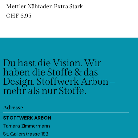
Mettler Nähfaden Extra Stark
CHF
6.95
Du hast die Vision.
Wir
haben die Stoffe & das
Design.
Stoffwerk Arbon –
mehr als nur Stoffe.
Adresse
STOFFWERK ARBON
Tamara Zimmermann
St. Gallerstrasse 18B