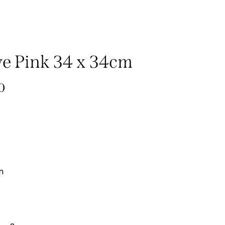
e Pink 34 x 34cm
0
m