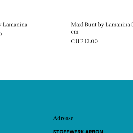
y Lamanina
Maxl Bunt by Lamanina 
cm
0
CHF
12.00
Adresse
STOFFWERK ARBON