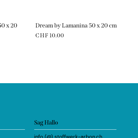
50 x 20
Dream by Lamanina 50 x 20 cm
CHF
10.00
Sag Hallo
info (@) stoffwerk-arbon.ch