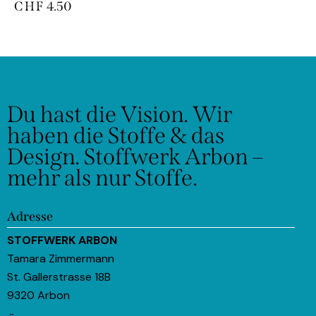
CHF
4.50
Du hast die Vision.
Wir
haben die Stoffe & das
Design.
Stoffwerk Arbon –
mehr als nur Stoffe.
Adresse
STOFFWERK ARBON
Tamara Zimmermann
St. Gallerstrasse 18B
9320 Arbon