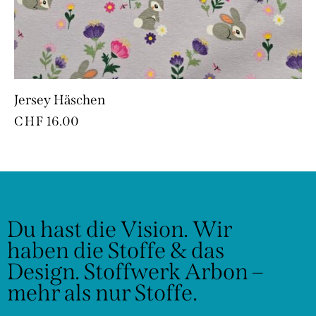
Jersey Häschen
CHF
16.00
Du hast die Vision.
Wir
haben die Stoffe & das
Design.
Stoffwerk Arbon –
mehr als nur Stoffe.