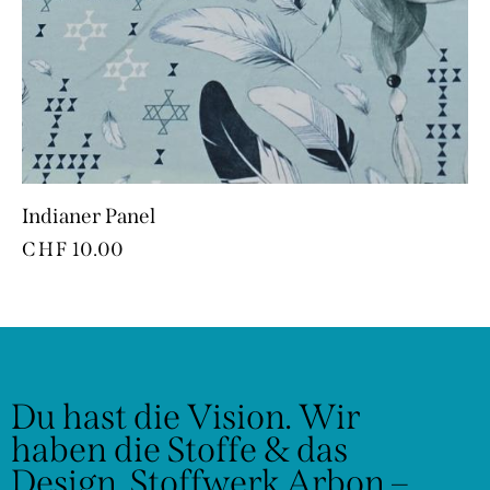
Indianer Panel
CHF
10.00
Du hast die Vision.
Wir
haben die Stoffe & das
Design.
Stoffwerk Arbon –