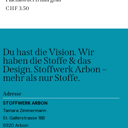
CHF
3.50
Du hast die Vision.
Wir
haben die Stoffe & das
Design.
Stoffwerk Arbon –
mehr als nur Stoffe.
Adresse
STOFFWERK ARBON
Tamara Zimmermann
St. Gallerstrasse 18B
9320 Arbon