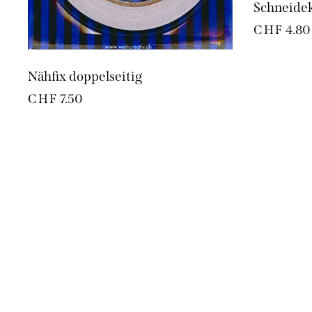
Schneidek
CHF
4.80
Nähfix doppelseitig
CHF
7.50