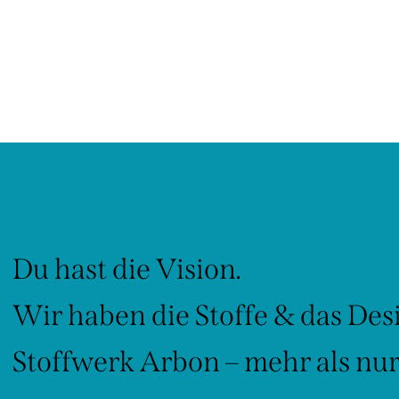
Du hast die Vision.
Wir haben die Stoffe & das Des
Stoffwerk Arbon – mehr als nur 