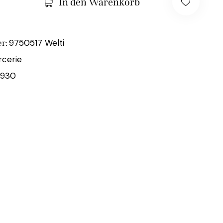
In den Warenkorb
9750517 Welti
r:
cerie
4930