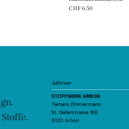
CHF
6.50
Adresse
STOFFWERK ARBON
ign.
Tamara Zimmermann
St. Gallerstrasse 18B
Stoffe.
9320 Arbon