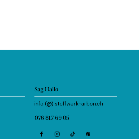
Sag Hallo
info (@) stoffwerk-arbon.ch
076 817 69 05