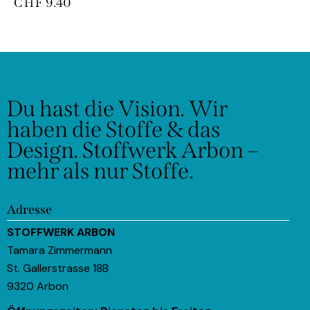
CHF
9.40
Du hast die Vision.
Wir
haben die Stoffe & das
Design.
Stoffwerk Arbon –
mehr als nur Stoffe.
Adresse
STOFFWERK ARBON
Tamara Zimmermann
St. Gallerstrasse 18B
9320 Arbon