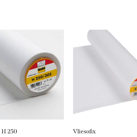
e H 250
Vliesofix