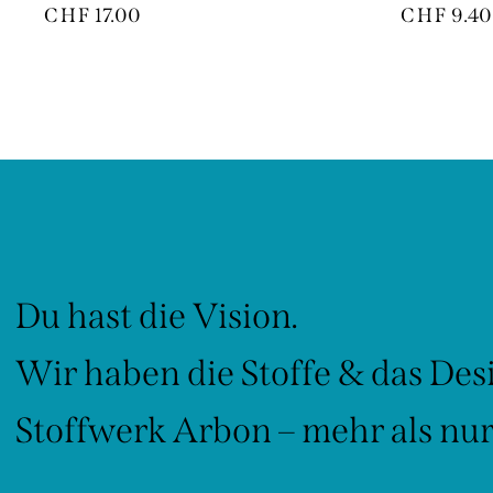
CHF
17.00
CHF
9.40
Du hast die Vision.
Wir haben die Stoffe & das Des
Stoffwerk Arbon – mehr als nur 