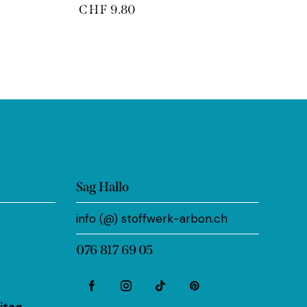
CHF
9.80
Sag Hallo
info (@) stoffwerk-arbon.ch
076 817 69 05
itag