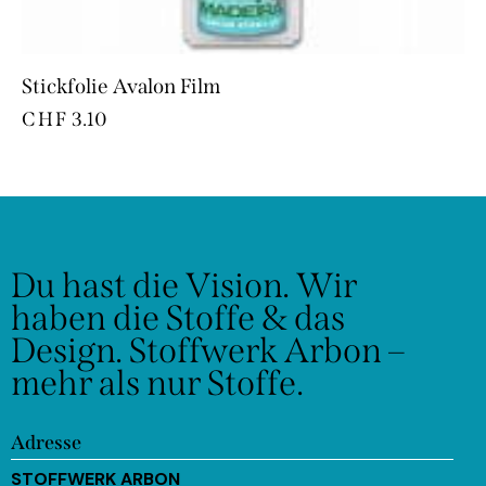
Stickfolie Avalon Film
CHF
3.10
Du hast die Vision.
Wir
haben die Stoffe & das
Design.
Stoffwerk Arbon –
mehr als nur Stoffe.
Adresse
STOFFWERK ARBON