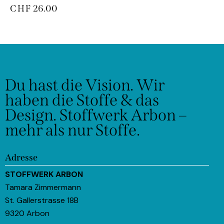
CHF
26.00
Du hast die Vision.
Wir
haben die Stoffe & das
Design.
Stoffwerk Arbon –
mehr als nur Stoffe.
Adresse
STOFFWERK ARBON
Tamara Zimmermann
St. Gallerstrasse 18B
9320 Arbon