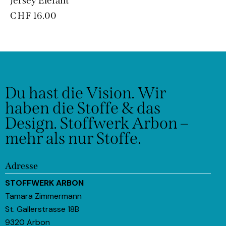
Jersey Elefant
CHF
16.00
Du hast die Vision.
Wir
haben die Stoffe & das
Design.
Stoffwerk Arbon –
mehr als nur Stoffe.
Adresse
STOFFWERK ARBON
Tamara Zimmermann
St. Gallerstrasse 18B
9320 Arbon