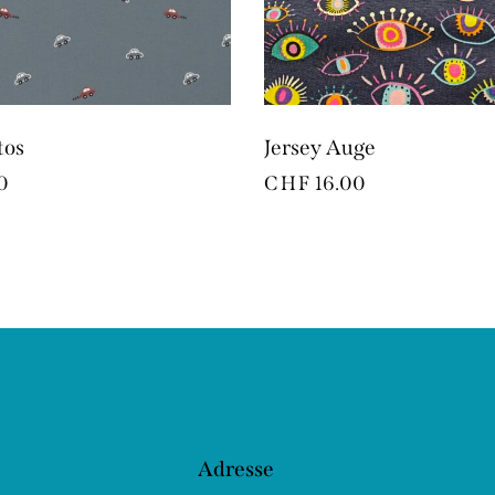
tos
Jersey Auge
0
CHF
16.00
Adresse