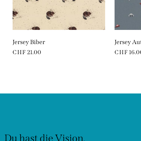
Jersey Biber
Jersey Au
CHF
21.00
CHF
16.0
Du hast die Vision.