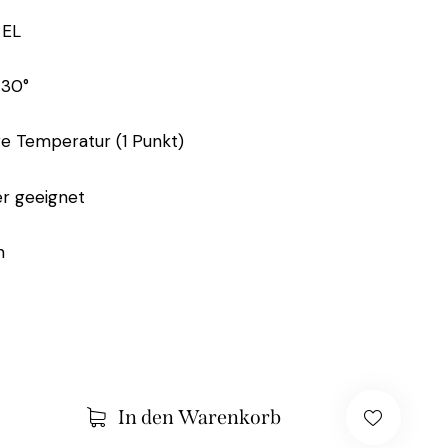
 EL
 30°
ge Temperatur (1 Punkt)
er geeignet
n
In den Warenkorb