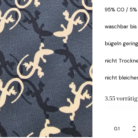
95% CO / 5%
waschbar bis
bügeln gerin
nicht Trockn
nicht bleiche
3.55 vorrätig