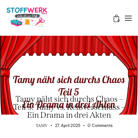
0
TAMY NÄHT SICH DURCHS CHAOS
Tamy näht sich durchs Chaos –
Teil 5: Tamy vs. Reißverschluss –
Ein Drama in drei Akten
27. April 2025
0
Comments
TAMY