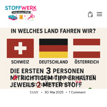
0
NEUES BEI STOFFWERK ARBON
Ratet mit und gewinnt Stoff
zum halben Preis!
30. Mai 2025
1
Comment
TAMY