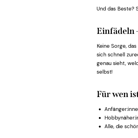
Und das Beste? Si
Einfädeln 
Keine Sorge, das
sich schnell zure
genau sieht, wel
selbst!
Für wen is
Anfänger:inne
Hobbynäher:in
Alle, die sch