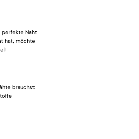
e perfekte Naht
nt hat, möchte
el!
Nähte brauchst:
toffe