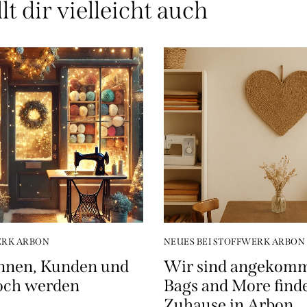
lt dir vielleicht auch
ERK ARBON
NEUES BEI STOFFWERK ARBON
nnen, Kunden und
Wir sind angekomm
 noch werden
Bags and More finde
Zuhause in Arbon