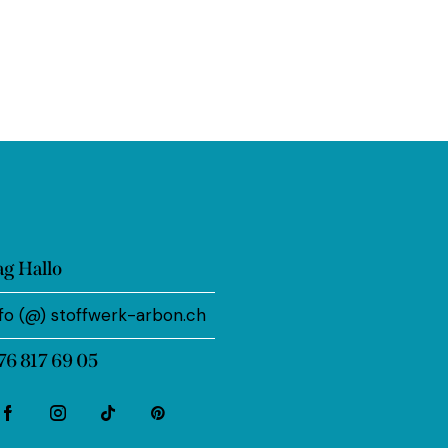
ag Hallo
nfo (@) stoffwerk-arbon.ch
76 817 69 05