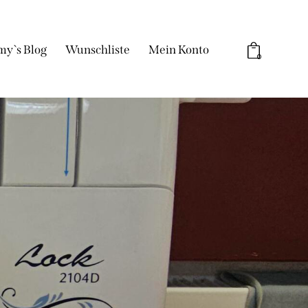
my`s Blog
Wunschliste
Mein Konto
0