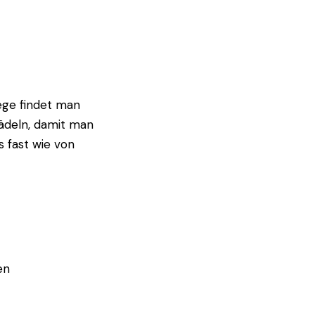
wege findet man
fädeln, damit man
s fast wie von
en