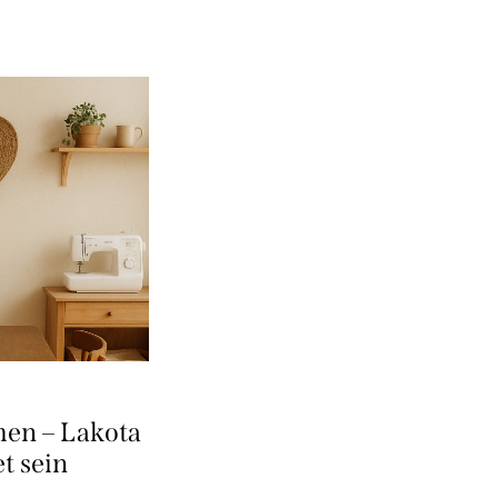
en – Lakota
t sein