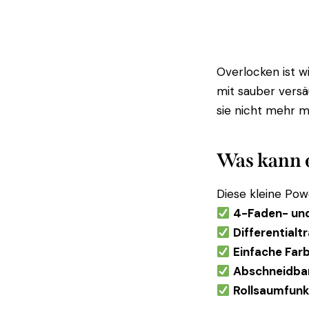
Overlocken ist w
mit sauber versä
sie nicht mehr 
Was kann 
Diese kleine Pow
4-Faden- un
Differentialt
Einfache Far
Abschneidba
Rollsaumfunk