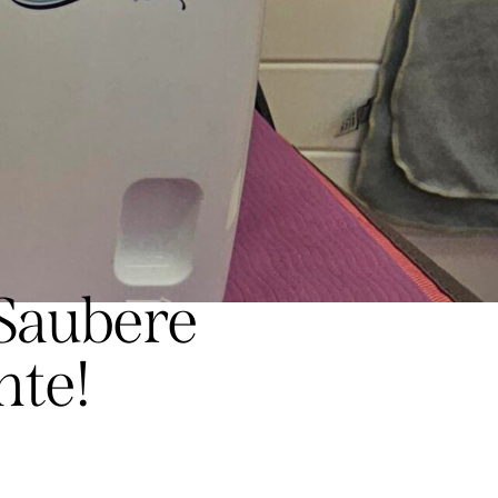
 Saubere
hte!