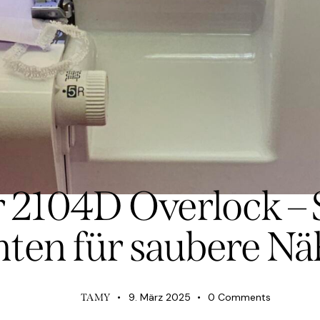
NEUES BEI STOFFWERK ARBON
 2104D Overlock –
ten für saubere Nä
9. März 2025
0
Comments
TAMY