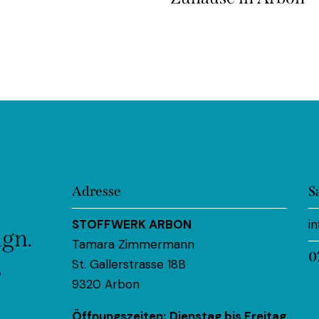
Adresse
S
STOFFWERK ARBON
i
ign.
Tamara Zimmermann
0
St. Gallerstrasse 18B
r
9320 Arbon
Öffnungszeiten:
Dienstag bis Freitag