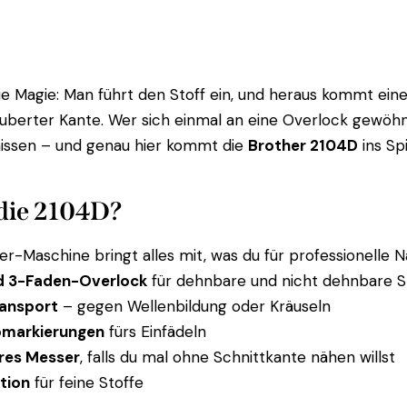
ie Magie: Man führt den Stoff ein, und heraus kommt ein
uberter Kante. Wer sich einmal an eine Overlock gewöh
missen – und genau hier kommt die
Brother 2104D
ins Spi
die 2104D?
er-Maschine bringt alles mit, was du für professionelle 
d 3-Faden-Overlock
für dehnbare und nicht dehnbare S
ransport
– gegen Wellenbildung oder Kräuseln
bmarkierungen
fürs Einfädeln
res Messer
, falls du mal ohne Schnittkante nähen willst
tion
für feine Stoffe