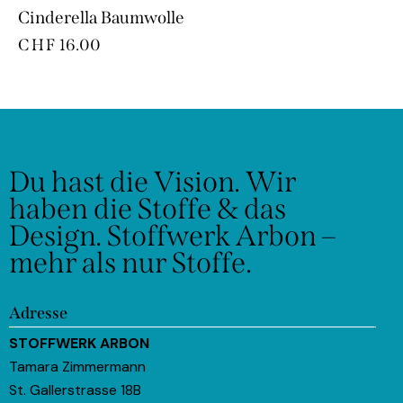
Cinderella Baumwolle
CHF
16.00
Du hast die Vision.
Wir
haben die Stoffe & das
Design.
Stoffwerk Arbon –
mehr als nur Stoffe.
Adresse
STOFFWERK ARBON
Tamara Zimmermann
St. Gallerstrasse 18B