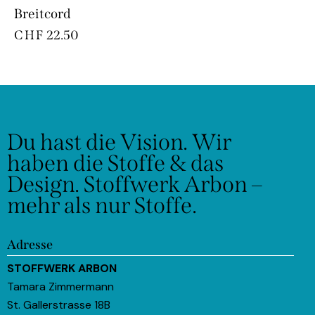
Breitcord
CHF
22.50
Du hast die Vision.
Wir
haben die Stoffe & das
Design.
Stoffwerk Arbon –
mehr als nur Stoffe.
Adresse
STOFFWERK ARBON
Tamara Zimmermann
St. Gallerstrasse 18B