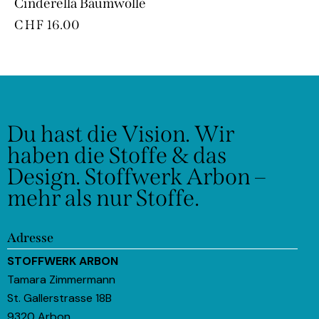
Cinderella Baumwolle
CHF
16.00
Du hast die Vision.
Wir
haben die Stoffe & das
Design.
Stoffwerk Arbon –
mehr als nur Stoffe.
Adresse
STOFFWERK ARBON
Tamara Zimmermann
St. Gallerstrasse 18B
9320 Arbon