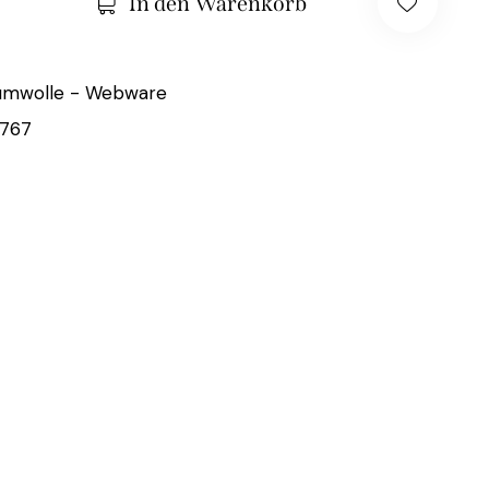
In den Warenkorb
umwolle - Webware
767