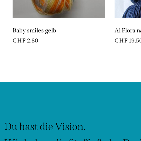
Baby smiles gelb
Al Flora n
CHF
2.80
CHF
19.5
Du hast die Vision.