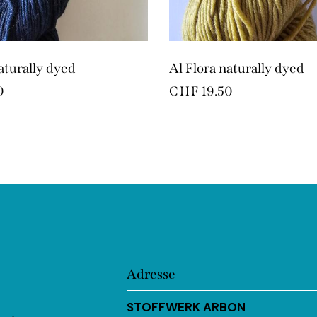
aturally dyed
Al Flora naturally dyed
0
CHF
19.50
Adresse
STOFFWERK ARBON