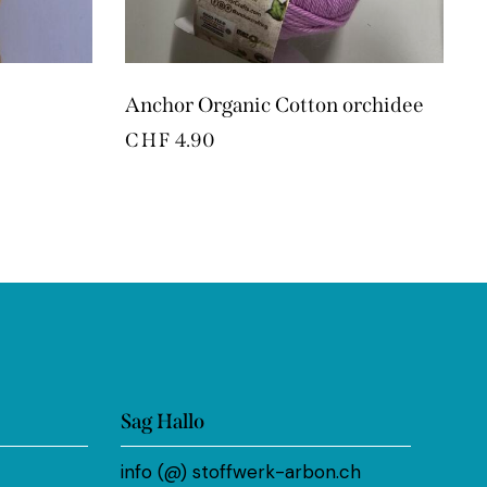
Anchor Organic Cotton orchidee
CHF
4.90
Sag Hallo
info (@) stoffwerk-arbon.ch