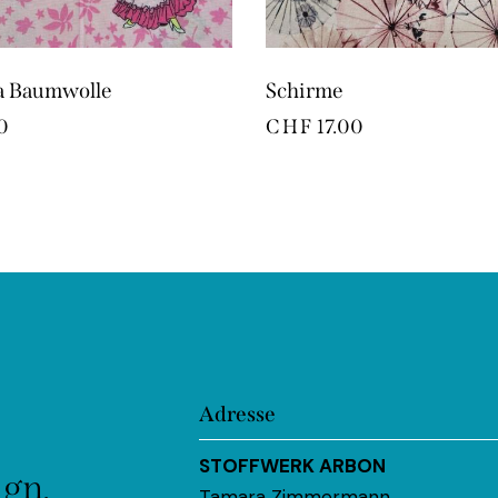
a Baumwolle
Schirme
0
CHF
17.00
Adresse
STOFFWERK ARBON
ign.
Tamara Zimmermann