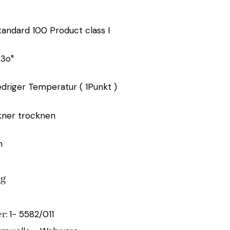
andard 100 Product class I
 3o°
edriger Temperatur ( 1Punkt )
kner trocknen
n
ig
1- 5582/011
r: