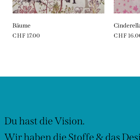
Bäume
Cinderell
CHF
17.00
CHF
16.0
Du hast die Vision.
Wir haben die Stoffe & das Des