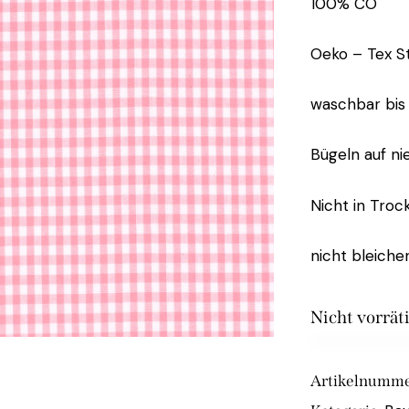
100% CO
Oeko – Tex St
waschbar bis
Bügeln auf ni
Nicht in Troc
nicht bleiche
Nicht vorrät
Artikelnumme