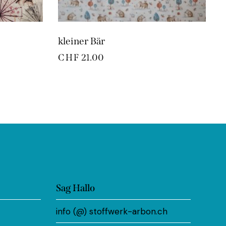
kleiner Bär
CHF
21.00
Sag Hallo
info (@) stoffwerk-arbon.ch