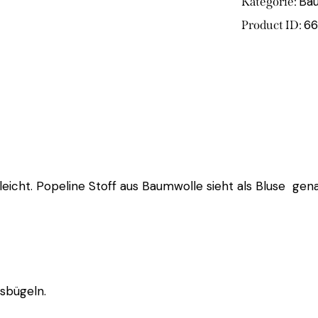
Ba
Kategorie:
6
Product ID:
eicht. Popeline Stoff aus Baumwolle sieht als Bluse genau
usbügeln.