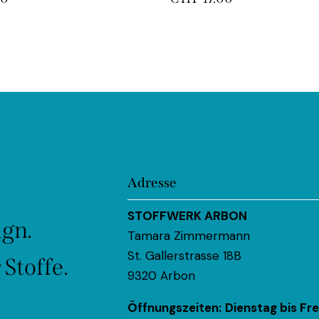
Adresse
STOFFWERK ARBON
ign.
Tamara Zimmermann
St. Gallerstrasse 18B
Stoffe.
9320 Arbon
Öffnungszeiten:
Dienstag bis Fre