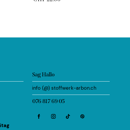
Sag Hallo
info (@) stoffwerk-arbon.ch
076 817 69 05
itag