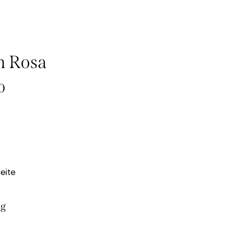
n Rosa
0
eite
ig