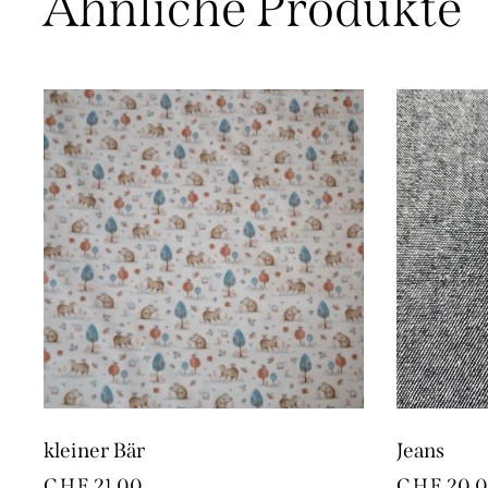
Ähnliche Produkte
kleiner Bär
Jeans
CHF
21.00
CHF
20.