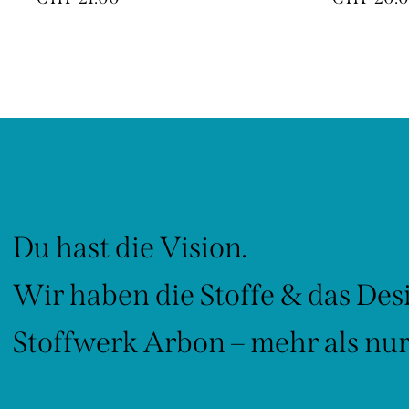
Du hast die Vision.
Wir haben die Stoffe & das Des
Stoffwerk Arbon – mehr als nur 