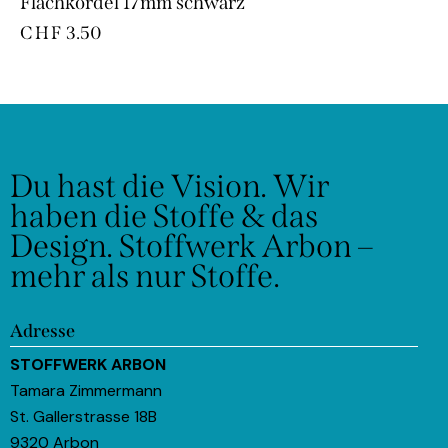
Flachkordel 17mm schwarz
CHF
3.50
Du hast die Vision.
Wir
haben die Stoffe & das
Design.
Stoffwerk Arbon –
mehr als nur Stoffe.
Adresse
STOFFWERK ARBON
Tamara Zimmermann
St. Gallerstrasse 18B
9320 Arbon