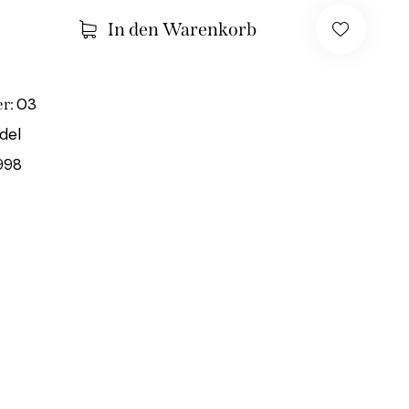
In den Warenkorb
03
r:
del
998