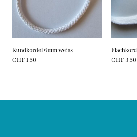
Rundkordel 6mm weiss
Flachkord
CHF
1.50
CHF
3.50