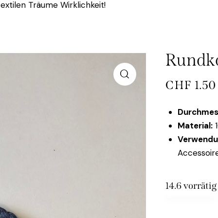
extilen Träume Wirklichkeit!
Rundko
CHF
1.50
Durchmes
Material:
1
Verwendu
Accessoire
14.6 vorrätig