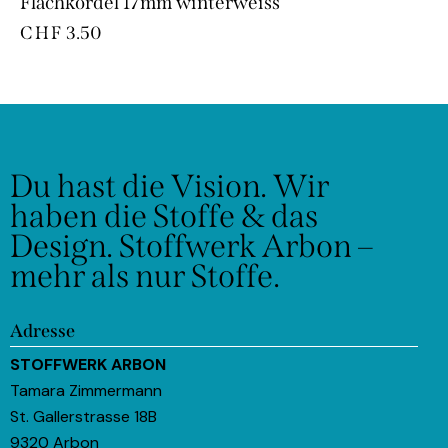
Flachkordel 17mm winterweiss
CHF
3.50
Du hast die Vision.
Wir
haben die Stoffe & das
Design.
Stoffwerk Arbon –
mehr als nur Stoffe.
Adresse
STOFFWERK ARBON
Tamara Zimmermann
St. Gallerstrasse 18B
9320 Arbon