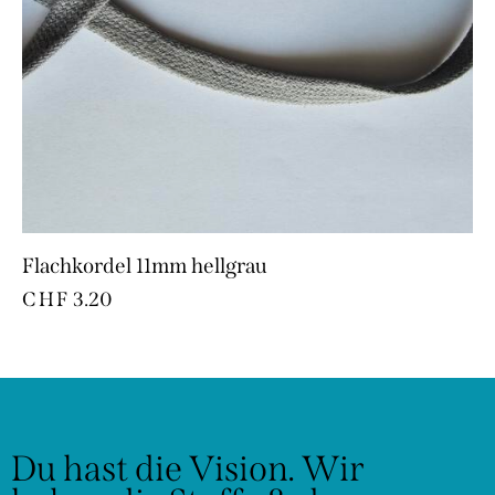
Flachkordel 11mm hellgrau
CHF
3.20
Du hast die Vision.
Wir