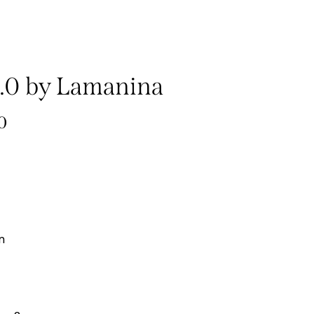
2.0 by Lamanina
0
m