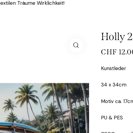
extilen Träume Wirklichkeit!
Holly 
CHF
12.0
Kunstleder
34 x 34cm
Motiv ca. 17c
PU & PES