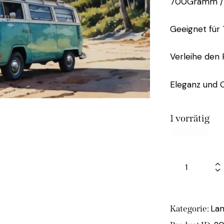
700Gramm /
Geeignet für
Verleihe den
Eleganz und O
1 vorrätig
La
Kategorie: