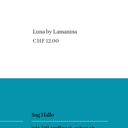
Luna by Lamanina
CHF
12.00
Sag Hallo
info (@) stoffwerk-arbon.ch