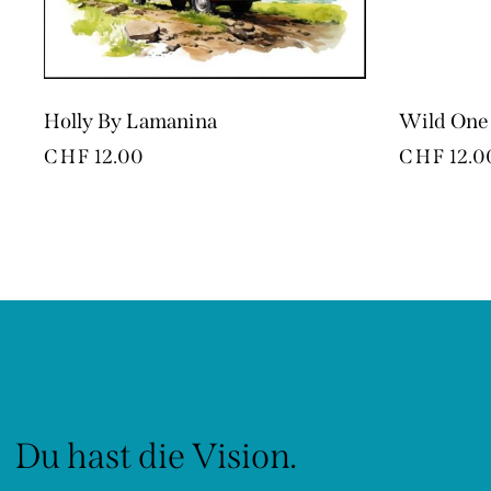
Holly By Lamanina
Wild One
CHF
12.00
CHF
12.0
Du hast die Vision.