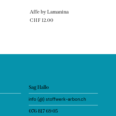
Affe by Lamanina
CHF
12.00
Sag Hallo
info (@) stoffwerk-arbon.ch
076 817 69 05