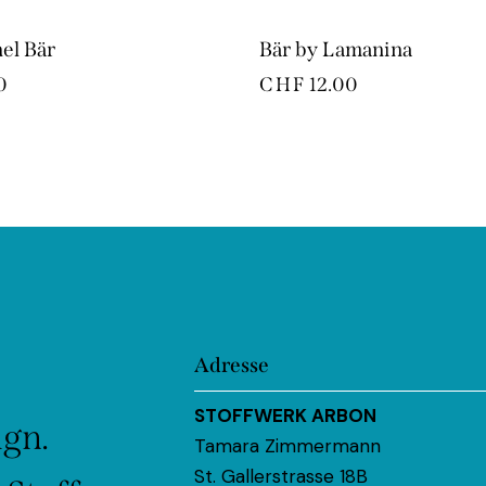
el Bär
Bär by Lamanina
0
CHF
12.00
Adresse
STOFFWERK ARBON
ign.
Tamara Zimmermann
St. Gallerstrasse 18B