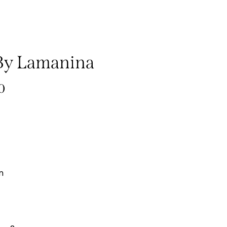
By Lamanina
0
m