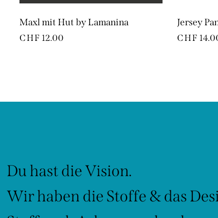
Maxl mit Hut by Lamanina
Jersey Pan
CHF
12.00
CHF
14.0
Du hast die Vision.
Wir haben die Stoffe & das Des