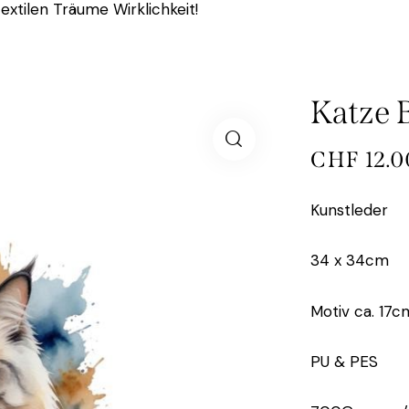
extilen Träume Wirklichkeit!
Katze 
CHF
12.0
Kunstleder
34 x 34cm
Motiv ca. 17c
PU & PES