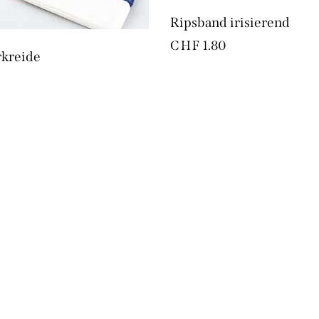
Ripsband irisierend
CHF
1.80
rkreide