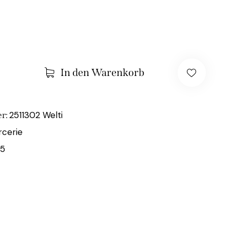
In den Warenkorb
2511302 Welti
r:
cerie
65