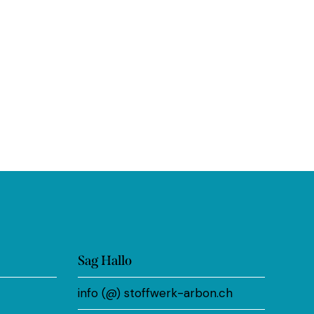
Sag Hallo
info (@) stoffwerk-arbon.ch