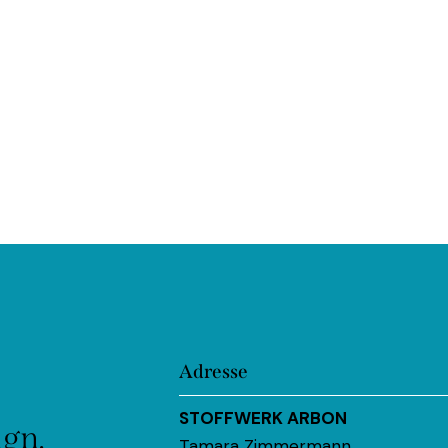
Adresse
STOFFWERK ARBON
ign.
Tamara Zimmermann