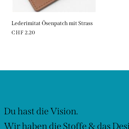
Lederimitat Ösenpatch mit Strass
CHF
2.20
Du hast die Vision.
Wir haben die Stoffe & das Des