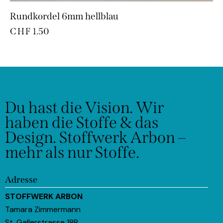
Rundkordel 6mm hellblau
CHF
1.50
Du hast die Vision.
Wir
haben die Stoffe & das
Design.
Stoffwerk Arbon –
mehr als nur Stoffe.
Adresse
STOFFWERK ARBON
Tamara Zimmermann
St. Gallerstrasse 18B