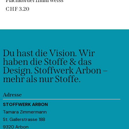
Flachkordel 11mm weiss
CHF
3.20
Du hast die Vision.
Wir
haben die Stoffe & das
Design.
Stoffwerk Arbon –
mehr als nur Stoffe.
Adresse
STOFFWERK ARBON
Tamara Zimmermann
St. Gallerstrasse 18B
9320 Arbon