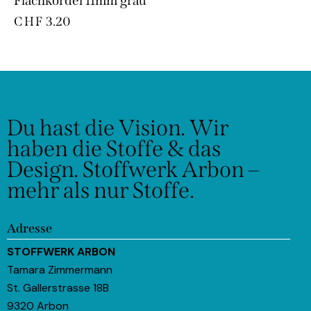
Flachkordel 11mm grau
CHF
3.20
Du hast die Vision.
Wir
haben die Stoffe & das
Design.
Stoffwerk Arbon –
mehr als nur Stoffe.
Adresse
STOFFWERK ARBON
Tamara Zimmermann
St. Gallerstrasse 18B
9320 Arbon