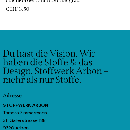
Flachkordel 17mm Dunkelgrau
CHF
3.50
Du hast die Vision.
Wir
haben die Stoffe & das
Design.
Stoffwerk Arbon –
mehr als nur Stoffe.
Adresse
STOFFWERK ARBON
Tamara Zimmermann
St. Gallerstrasse 18B
9320 Arbon