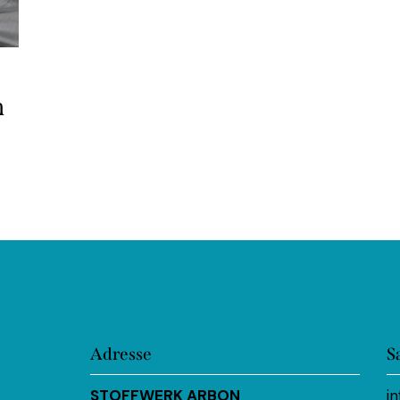
h
Adresse
S
STOFFWERK ARBON
i