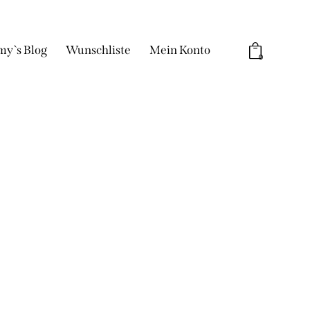
my`s Blog
Wunschliste
Mein Konto
0