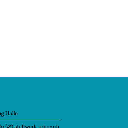
ag Hallo
nfo (@) stoffwerk-arbon.ch