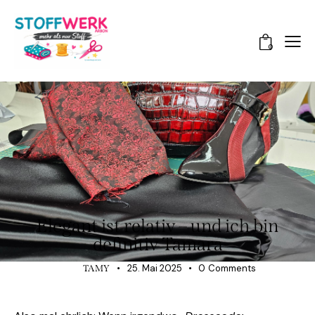
0
HINTER DEN KULISSEN
Elegant ist relativ – und ich bin
definitiv Tamara
25. Mai 2025
0
Comments
TAMY