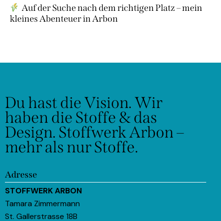
Auf der Suche nach dem richtigen Platz – mein
kleines Abenteuer in Arbon
Du hast die Vision.
Wir
haben die Stoffe & das
Design.
Stoffwerk Arbon –
mehr als nur Stoffe.
Adresse
STOFFWERK ARBON
Tamara Zimmermann
St. Gallerstrasse 18B