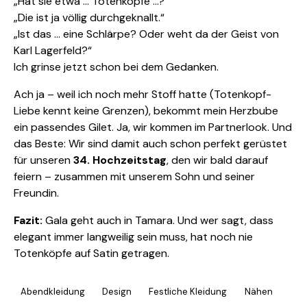
„Hat sie etwa … Totenköpfe …?“
„Die ist ja völlig durchgeknallt.“
„Ist das … eine Schlärpe? Oder weht da der Geist von
Karl Lagerfeld?“
Ich grinse jetzt schon bei dem Gedanken.
Ach ja – weil ich noch mehr Stoff hatte (Totenkopf-
Liebe kennt keine Grenzen), bekommt mein Herzbube
ein passendes Gilet. Ja, wir kommen im Partnerlook. Und
das Beste: Wir sind damit auch schon perfekt gerüstet
für unseren
34. Hochzeitstag
, den wir bald darauf
feiern – zusammen mit unserem Sohn und seiner
Freundin.
Fazit:
Gala geht auch in Tamara. Und wer sagt, dass
elegant immer langweilig sein muss, hat noch nie
Totenköpfe auf Satin getragen.
Abendkleidung
Design
Festliche Kleidung
Nähen