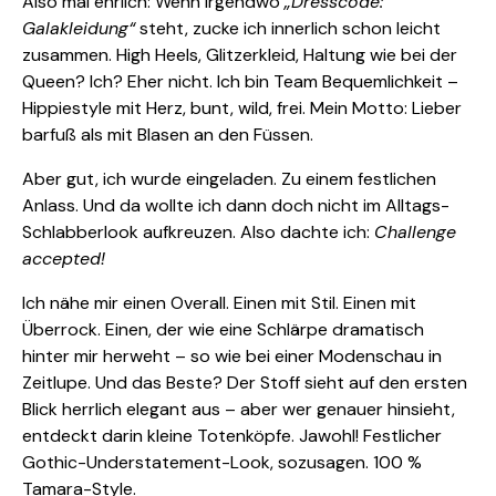
Also mal ehrlich: Wenn irgendwo
„Dresscode:
Galakleidung“
steht, zucke ich innerlich schon leicht
zusammen. High Heels, Glitzerkleid, Haltung wie bei der
Queen? Ich? Eher nicht. Ich bin Team Bequemlichkeit –
Hippiestyle mit Herz, bunt, wild, frei. Mein Motto: Lieber
barfuß als mit Blasen an den Füssen.
Aber gut, ich wurde eingeladen. Zu einem festlichen
Anlass. Und da wollte ich dann doch nicht im Alltags-
Schlabberlook aufkreuzen. Also dachte ich:
Challenge
accepted!
Ich nähe mir einen Overall. Einen mit Stil. Einen mit
Überrock. Einen, der wie eine Schlärpe dramatisch
hinter mir herweht – so wie bei einer Modenschau in
Zeitlupe. Und das Beste? Der Stoff sieht auf den ersten
Blick herrlich elegant aus – aber wer genauer hinsieht,
entdeckt darin kleine Totenköpfe. Jawohl! Festlicher
Gothic-Understatement-Look, sozusagen. 100 %
Tamara-Style.