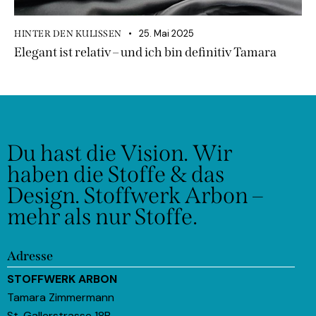
25. Mai 2025
HINTER DEN KULISSEN
Elegant ist relativ – und ich bin definitiv Tamara
Du hast die Vision.
Wir
haben die Stoffe & das
Design.
Stoffwerk Arbon –
mehr als nur Stoffe.
Adresse
STOFFWERK ARBON
Tamara Zimmermann
St. Gallerstrasse 18B