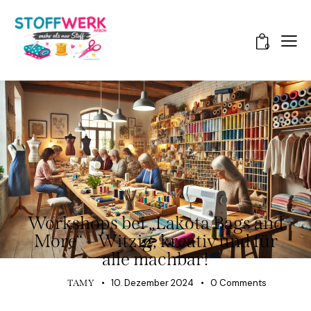
0
HINTER DEN KULISSEN
Workshops bei „Lakota Bags and
More“ – Witzig, kreativ und für
alle machbar!
10. Dezember 2024
0
Comments
TAMY