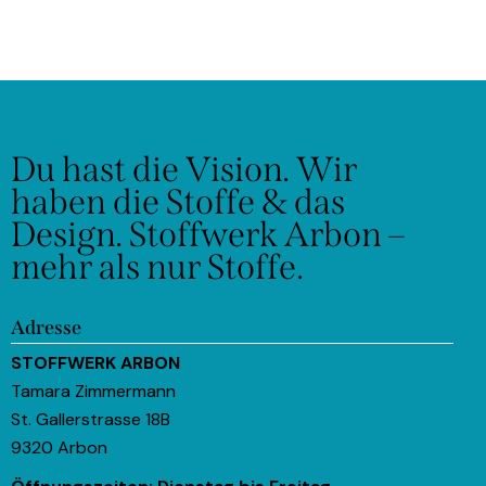
Du hast die Vision.
Wir
haben die Stoffe & das
Design.
Stoffwerk Arbon –
mehr als nur Stoffe.
Adresse
STOFFWERK ARBON
Tamara Zimmermann
St. Gallerstrasse 18B
9320 Arbon