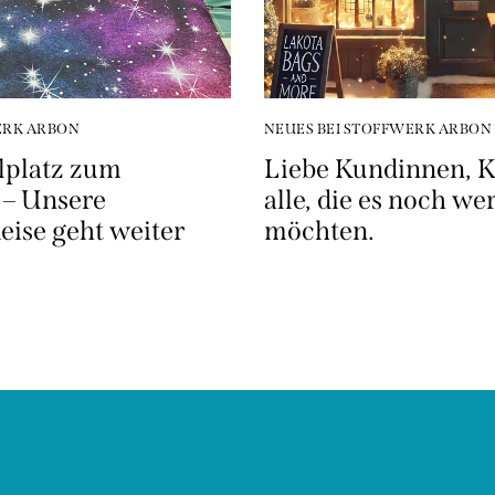
ERK ARBON
NEUES BEI STOFFWERK ARBON
lplatz zum
Liebe Kundinnen, 
 – Unsere
alle, die es noch we
ise geht weiter
möchten.