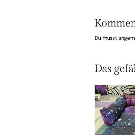
Komment
Du musst
angem
Das gefäl