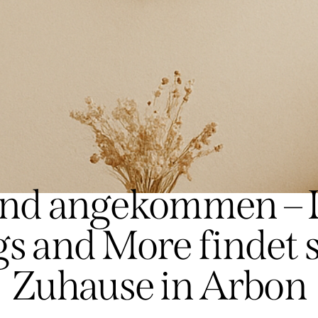
NEUES BEI STOFFWERK ARBON
ind angekommen – 
s and More findet 
Zuhause in Arbon