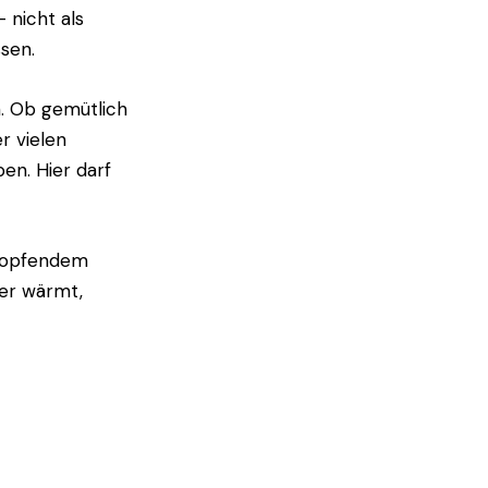
 nicht als
sen.
n. Ob gemütlich
r vielen
en. Hier darf
klopfendem
der wärmt,