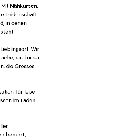
. Mit
Nähkursen
,
re Leidenschaft
d, in denen
steht.
Lieblingsort. Wir
äche, ein kurzer
n, die Grosses
ation, für leise
aussen im Laden
ller
en berührt,