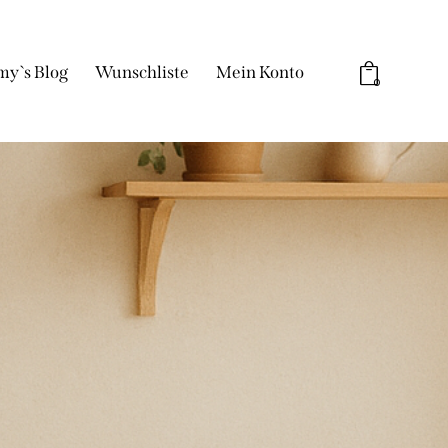
my`s Blog
Wunschliste
Mein Konto
0