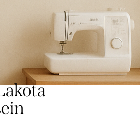
Lakota
sein