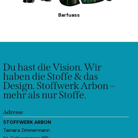
Barfuass
Du hast die Vision.
Wir
haben die Stoffe & das
Design.
Stoffwerk Arbon –
mehr als nur Stoffe.
Adresse
STOFFWERK ARBON
Tamara Zimmermann