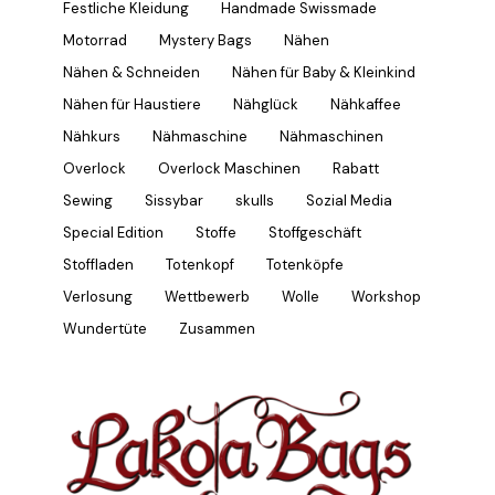
Festliche Kleidung
Handmade Swissmade
Motorrad
Mystery Bags
Nähen
Nähen & Schneiden
Nähen für Baby & Kleinkind
Nähen für Haustiere
Nähglück
Nähkaffee
Nähkurs
Nähmaschine
Nähmaschinen
Overlock
Overlock Maschinen
Rabatt
Sewing
Sissybar
skulls
Sozial Media
Special Edition
Stoffe
Stoffgeschäft
Stoffladen
Totenkopf
Totenköpfe
Verlosung
Wettbewerb
Wolle
Workshop
Wundertüte
Zusammen